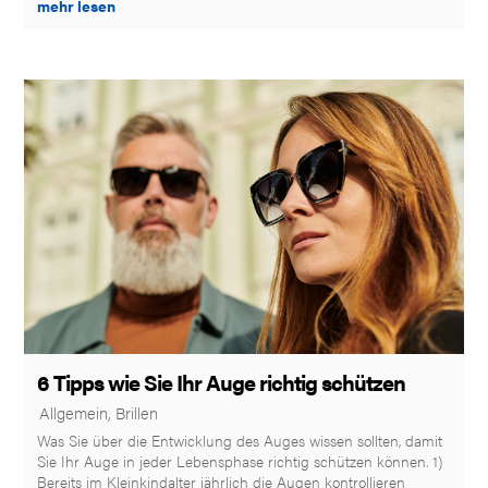
mehr lesen
6 Tipps wie Sie Ihr Auge richtig schützen
|
Allgemein
,
Brillen
Was Sie über die Entwicklung des Auges wissen sollten, damit
Sie Ihr Auge in jeder Lebensphase richtig schützen können. 1)
Bereits im Kleinkindalter jährlich die Augen kontrollieren