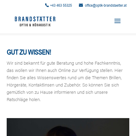
+43 463 55325
office@optik-brandstaetter.at
GUT ZU WISSEN!
Wir sind bekannt für gute Beratung und hohe Fachkenntnis,
das wollen wir Ihnen auch Online zur Verfügung stellen. Hier
finden Sie alles Wissenswertes rund um die Themen Brillen,
Hörgeräte, Kontaktlinsen und Zubehör. So können Sie sich
gemütlich von zu Hause informieren und sich unsere
Ratschläge holen.